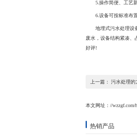
5.操作简便、工艺新
6.设备可按标准布置
地埋式污水处理设备是
废水，设备结构紧凑、
好评!
上一篇：
污水处理的
本文网址：
//wzzgf.com/
热销产品