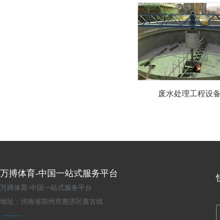
废水处理工程设
万搏体育-中国一站式服务平台
万搏体育-中国一站式服务平台
地址：河南省郑州市惠济区黄古线