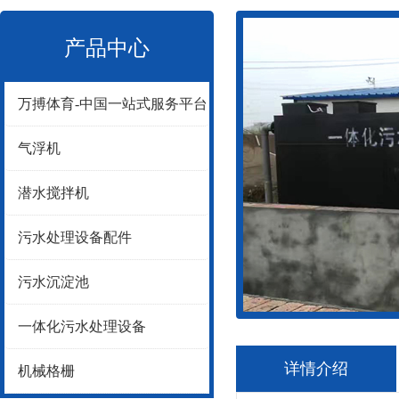
产品中心
万搏体育-中国一站式服务平台
气浮机
潜水搅拌机
污水处理设备配件
污水沉淀池
一体化污水处理设备
详情介绍
机械格栅